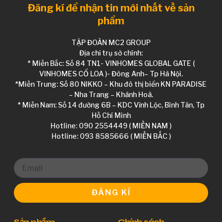
Đăng kí để nhận tin mới nhất về sản
phẩm
TẬP ĐOÀN MC2 GROUP
Địa chỉ trụ sở chính:
* Miền Bắc: Số 84 TN1- VINHOMES GLOBAL GATE (
VINHOMES CỔ LOA )- Đông Anh– Tp Hà Nội.
*Miền Trung: Số 80 NIKKO – Khu đô thị biển KN PARADISE
– Nha Trang – Khánh Hoà.
* Miền Nam: Số 14 đường 6B – KDC Vĩnh Lộc, Bình Tân, Tp
Hồ Chí Minh
Hotline: 090 2554449 ( MIỀN NAM )
Hotline: 093 8585666 ( MIỀN BẮC )
ĐĂNG KÍ
Sản phẩm
Chính sách