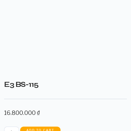
E3 BS-115
16.800.000
₫
ADD TO CART