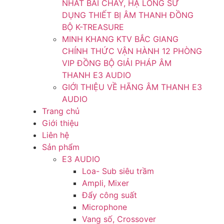
NHẤT BÃI CHÁY, HẠ LONG SỬ
DỤNG THIẾT BỊ ÂM THANH ĐỒNG
BỘ K-TREASURE
MINH KHANG KTV BẮC GIANG
CHÍNH THỨC VẬN HÀNH 12 PHÒNG
VIP ĐỒNG BỘ GIẢI PHÁP ÂM
THANH E3 AUDIO
GIỚI THIỆU VỀ HÃNG ÂM THANH E3
AUDIO
Trang chủ
Giới thiệu
Liên hệ
Sản phẩm
E3 AUDIO
Loa- Sub siêu trầm
Ampli, Mixer
Đẩy công suất
Microphone
Vang số, Crossover