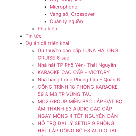
Microphone
Vang số, Crossover
Quản lý nguồn
Phụ kiện
Tin tức
Dự án đã triển khai
Du thuyền cao cấp LUNA HALONG
CRUISE 6 sao
Nhà hát TP Phổ Yên- Thái Nguyên
KARAOKE CAO CẤP – VICTORY
Nhà hàng Long Phụng Lầu – Quận 6
CÔNG TRÌNH 18 PHÒNG KARAOKE
59 & M3 TP VŨNG TÀU
MC2 GROUP MIỀN BẮC LẮP ĐẶT BỘ
ÂM THANH E3 AUDIO CAO CẤP
NGAY MỒNG 4 TẾT NGUYÊN ĐÁN
HỖ TRỢ ĐẠI LÝ SETUP 9 PHÒNG
HÁT LẮP ĐỒNG BỘ E3 AUDIO TẠI