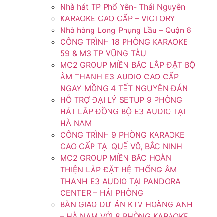
Nhà hát TP Phổ Yên- Thái Nguyên
KARAOKE CAO CẤP – VICTORY
Nhà hàng Long Phụng Lầu – Quận 6
CÔNG TRÌNH 18 PHÒNG KARAOKE
59 & M3 TP VŨNG TÀU
MC2 GROUP MIỀN BẮC LẮP ĐẶT BỘ
ÂM THANH E3 AUDIO CAO CẤP
NGAY MỒNG 4 TẾT NGUYÊN ĐÁN
HỖ TRỢ ĐẠI LÝ SETUP 9 PHÒNG
HÁT LẮP ĐỒNG BỘ E3 AUDIO TẠI
HÀ NAM
CÔNG TRÌNH 9 PHÒNG KARAOKE
CAO CẤP TẠI QUẾ VÕ, BẮC NINH
MC2 GROUP MIỀN BẮC HOÀN
THIỆN LẮP ĐẶT HỆ THỐNG ÂM
THANH E3 AUDIO TẠI PANDORA
CENTER – HẢI PHÒNG
BÀN GIAO DỰ ÁN KTV HOÀNG ANH
– HÀ NAM VỚI 8 PHÒNG KARAOKE