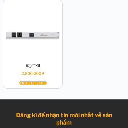
E3 T-8
2.900.000
₫
ADD TO CART
Đăng kí để nhận tin mới nhất về sản
phẩm