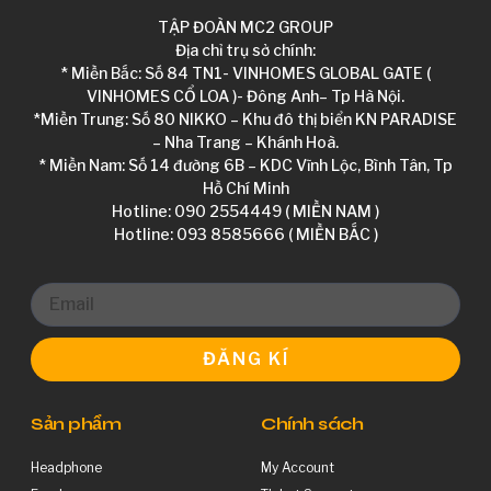
TẬP ĐOÀN MC2 GROUP
Địa chỉ trụ sở chính:
* Miền Bắc: Số 84 TN1- VINHOMES GLOBAL GATE (
VINHOMES CỔ LOA )- Đông Anh– Tp Hà Nội.
*Miền Trung: Số 80 NIKKO – Khu đô thị biển KN PARADISE
– Nha Trang – Khánh Hoà.
* Miền Nam: Số 14 đường 6B – KDC Vĩnh Lộc, Bình Tân, Tp
Hồ Chí Minh
Hotline: 090 2554449 ( MIỀN NAM )
Hotline: 093 8585666 ( MIỀN BẮC )
ĐĂNG KÍ
Sản phẩm
Chính sách
Headphone
My Account