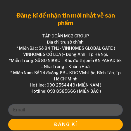
Đăng kí để nhận tin mới nhất về sản
phẩm
TẬP ĐOÀN MC2 GROUP
Địa chỉ trụ sở chính:
* Miền Bắc: Số 84 TN1- VINHOMES GLOBAL GATE (
VINHOMES CỔ LOA )- Đông Anh– Tp Hà Nội.
*Miền Trung: Số 80 NIKKO – Khu đô thị biển KN PARADISE
– Nha Trang – Khánh Hoà.
* Miền Nam: Số 14 đường 6B – KDC Vĩnh Lộc, Bình Tân, Tp
Hồ Chí Minh
Hotline: 090 2554449 ( MIỀN NAM )
Hotline: 093 8585666 ( MIỀN BẮC )
ĐĂNG KÍ