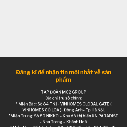
Đăng kí để nhận tin mới nhất về sản
phẩm
TẬP ĐOÀN MC2 GROUP
Địa chỉ trụ sở chính:
* Miền Bắc: Số 84 TN1- VINHOMES GLOBAL GATE (
VINHOMES CỔ LOA )- Đông Anh– Tp Hà Nội.
*Miền Trung: Số 80 NIKKO – Khu đô thị biển KN PARADISE
– Nha Trang – Khánh Hoà.