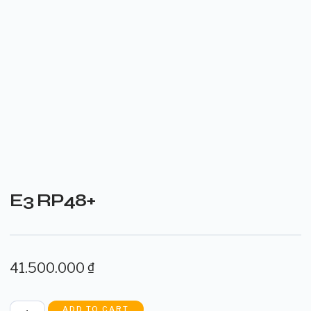
E3 RP48+
41.500.000
₫
ADD TO CART