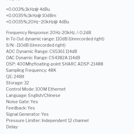
<0.003%;1kHz@ 4dBu
<0.0035%;1kHz@ 10dBm
<0.0035%;20Hz~20kHz@ 4dBu
Frequency Response: 20Hz-20kHz, /-0.2dB
In To Out dynamic range: 110dB (Unrecorded right)
S/N: -110dB (Unrecorded right)
ADC Dynamic Range: CS5361 114dB
DAC Dynamic Range: CS4382A 114dB
DSP: 400Mhzfloating-point SHARC ADSP-21488
Sampling Frequency: 48K
QE: 24Bit
Storage: 32
Control Mode: 100M Ethernet
Language: English/Chinese
Noise Gate: Yes
Feedback: Yes
Signal Generator: Yes
Pressure Limiter: Independent 12 channel
Delay: