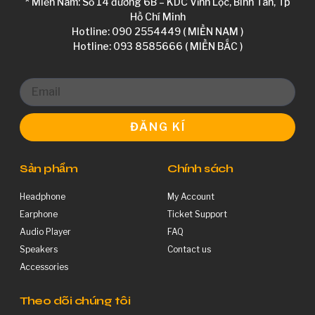
* Miền Nam: Số 14 đường 6B – KDC Vĩnh Lộc, Bình Tân, Tp
Hồ Chí Minh
Hotline: 090 2554449 ( MIỀN NAM )
Hotline: 093 8585666 ( MIỀN BẮC )
ĐĂNG KÍ
Sản phẩm
Chính sách
Headphone
My Account
Earphone
Ticket Support
Audio Player
FAQ
Speakers
Contact us
Accessories
Theo dõi chúng tôi