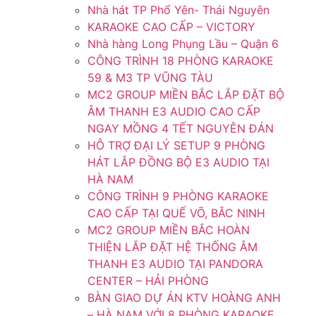
Nhà hát TP Phổ Yên- Thái Nguyên
KARAOKE CAO CẤP – VICTORY
Nhà hàng Long Phụng Lầu – Quận 6
CÔNG TRÌNH 18 PHÒNG KARAOKE
59 & M3 TP VŨNG TÀU
MC2 GROUP MIỀN BẮC LẮP ĐẶT BỘ
ÂM THANH E3 AUDIO CAO CẤP
NGAY MỒNG 4 TẾT NGUYÊN ĐÁN
HỖ TRỢ ĐẠI LÝ SETUP 9 PHÒNG
HÁT LẮP ĐỒNG BỘ E3 AUDIO TẠI
HÀ NAM
CÔNG TRÌNH 9 PHÒNG KARAOKE
CAO CẤP TẠI QUẾ VÕ, BẮC NINH
MC2 GROUP MIỀN BẮC HOÀN
THIỆN LẮP ĐẶT HỆ THỐNG ÂM
THANH E3 AUDIO TẠI PANDORA
CENTER – HẢI PHÒNG
BÀN GIAO DỰ ÁN KTV HOÀNG ANH
– HÀ NAM VỚI 8 PHÒNG KARAOKE