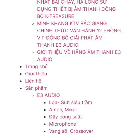
NHẤT BÃI CHÁY, HẠ LONG SỬ
DỤNG THIẾT BỊ ÂM THANH ĐỒNG
BỘ K-TREASURE
MINH KHANG KTV BẮC GIANG
CHÍNH THỨC VẬN HÀNH 12 PHÒNG
VIP ĐỒNG BỘ GIẢI PHÁP ÂM
THANH E3 AUDIO
GIỚI THIỆU VỀ HÃNG ÂM THANH E3
AUDIO
Trang chủ
Giới thiệu
Liên hệ
Sản phẩm
E3 AUDIO
Loa- Sub siêu trầm
Ampli, Mixer
Đẩy công suất
Microphone
Vang số, Crossover