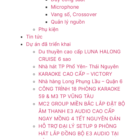
Microphone
Vang số, Crossover
Quản lý nguồn
Phụ kiện
Tin tức
Dự án đã triển khai
Du thuyền cao cấp LUNA HALONG
CRUISE 6 sao
Nhà hát TP Phổ Yên- Thái Nguyên
KARAOKE CAO CẤP – VICTORY
Nhà hàng Long Phụng Lầu – Quận 6
CÔNG TRÌNH 18 PHÒNG KARAOKE
59 & M3 TP VŨNG TÀU
MC2 GROUP MIỀN BẮC LẮP ĐẶT BỘ
ÂM THANH E3 AUDIO CAO CẤP
NGAY MỒNG 4 TẾT NGUYÊN ĐÁN
HỖ TRỢ ĐẠI LÝ SETUP 9 PHÒNG
HÁT LẮP ĐỒNG BỘ E3 AUDIO TẠI