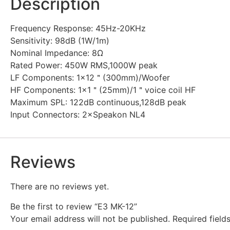
Description
Frequency Response: 45Hz-20KHz
Sensitivity: 98dB (1W/1m)
Nominal Impedance: 8Ω
Rated Power: 450W RMS,1000W peak
LF Components:
1×12＂(300mm)/Woofer
HF Components:
1×1＂(25mm)/1＂voice coil HF
Maximum SPL:
122dB continuous,128dB peak
Input Connectors:
2×Speakon NL4
Reviews
There are no reviews yet.
Be the first to review “E3 MK-12”
Your email address will not be published.
Required fiel