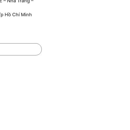
E – Nha Trang –
Tp Hồ Chí Minh