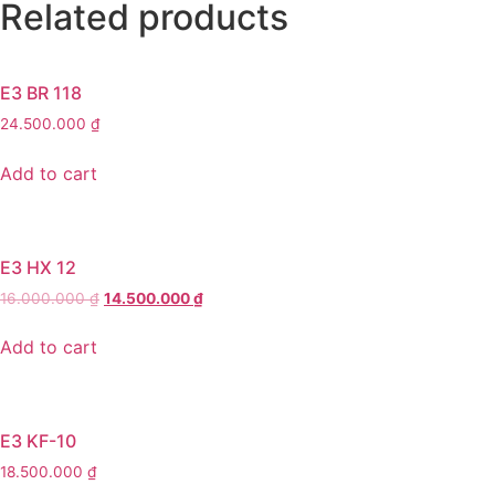
Related products
E3 BR 118
24.500.000
₫
Add to cart
E3 HX 12
Original
Current
16.000.000
₫
14.500.000
₫
price
price
was:
is:
Add to cart
16.000.000 ₫.
14.500.000 ₫.
E3 KF-10
18.500.000
₫