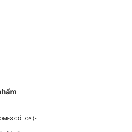
 phẩm
HOMES CỔ LOA )-