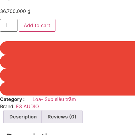
36.700.000
₫
E3
Add to cart
MK-
12
quantity
Category :
Loa- Sub siêu trầm
Brand:
E3 AUDIO
Description
Reviews (0)