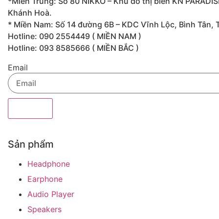
*Miền Trung: Số 80 NIKKO – Khu đô thị biển KN PARADIS
Khánh Hoà.
* Miền Nam: Số 14 đường 6B – KDC Vĩnh Lộc, Bình Tân, 
Hotline: 090 2554449 ( MIỀN NAM )
Hotline: 093 8585666 ( MIỀN BẮC )
Email
Đăng kí
Sản phẩm
Headphone
Earphone
Audio Player
Speakers