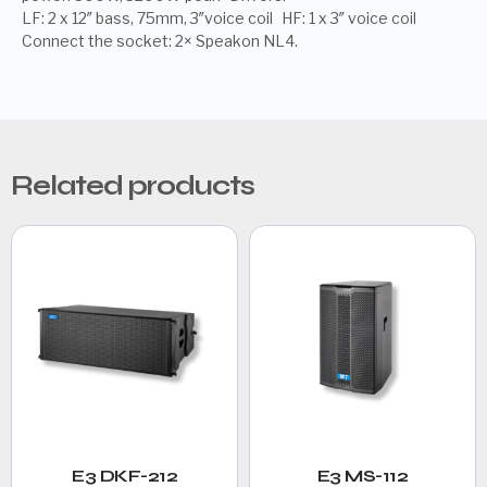
LF: 2 x 12″ bass, 75mm, 3″voice coil HF: 1 x 3″ voice coil
Connect the socket: 2× Speakon NL4.
Related products
E3 DKF-212
E3 MS-112