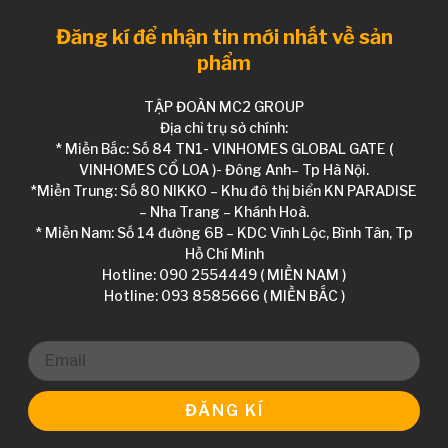
Đăng kí để nhận tin mới nhất về sản
phẩm
TẬP ĐOÀN MC2 GROUP
Địa chỉ trụ sở chính:
* Miền Bắc: Số 84 TN1- VINHOMES GLOBAL GATE (
VINHOMES CỔ LOA )- Đông Anh– Tp Hà Nội.
*Miền Trung: Số 80 NIKKO – Khu đô thị biển KN PARADISE
– Nha Trang – Khánh Hoà.
* Miền Nam: Số 14 đường 6B – KDC Vĩnh Lộc, Bình Tân, Tp
Hồ Chí Minh
Hotline: 090 2554449 ( MIỀN NAM )
Hotline: 093 8585666 ( MIỀN BẮC )
ĐĂNG KÍ