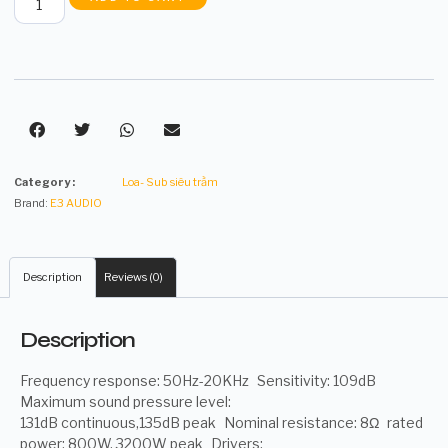
Category :
Loa- Sub siêu trầm
Brand:
E3 AUDIO
Description
Reviews (0)
Description
Frequency response: 50Hz-20KHz Sensitivity: 109dB
Maximum sound pressure level:
131dB continuous,135dB peak Nominal resistance: 8Ω rated
power: 800W, 3200W peak Drivers: