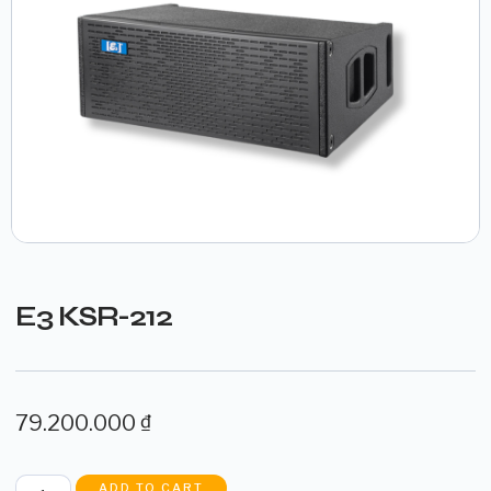
E3 KSR-212
79.200.000
₫
ADD TO CART