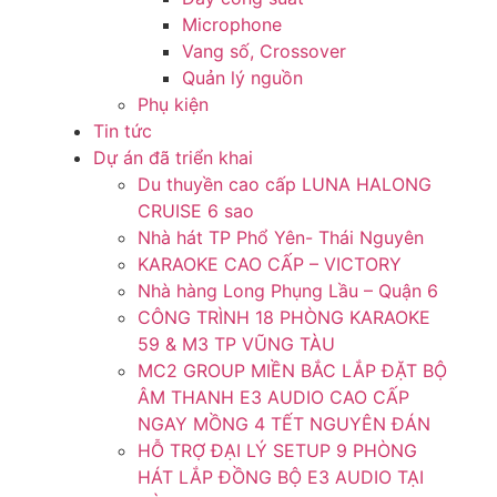
Microphone
Vang số, Crossover
Quản lý nguồn
Phụ kiện
Tin tức
Dự án đã triển khai
Du thuyền cao cấp LUNA HALONG
CRUISE 6 sao
Nhà hát TP Phổ Yên- Thái Nguyên
KARAOKE CAO CẤP – VICTORY
Nhà hàng Long Phụng Lầu – Quận 6
CÔNG TRÌNH 18 PHÒNG KARAOKE
59 & M3 TP VŨNG TÀU
MC2 GROUP MIỀN BẮC LẮP ĐẶT BỘ
ÂM THANH E3 AUDIO CAO CẤP
NGAY MỒNG 4 TẾT NGUYÊN ĐÁN
HỖ TRỢ ĐẠI LÝ SETUP 9 PHÒNG
HÁT LẮP ĐỒNG BỘ E3 AUDIO TẠI