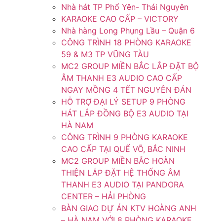
Nhà hát TP Phổ Yên- Thái Nguyên
KARAOKE CAO CẤP – VICTORY
Nhà hàng Long Phụng Lầu – Quận 6
CÔNG TRÌNH 18 PHÒNG KARAOKE
59 & M3 TP VŨNG TÀU
MC2 GROUP MIỀN BẮC LẮP ĐẶT BỘ
ÂM THANH E3 AUDIO CAO CẤP
NGAY MỒNG 4 TẾT NGUYÊN ĐÁN
HỖ TRỢ ĐẠI LÝ SETUP 9 PHÒNG
HÁT LẮP ĐỒNG BỘ E3 AUDIO TẠI
HÀ NAM
CÔNG TRÌNH 9 PHÒNG KARAOKE
CAO CẤP TẠI QUẾ VÕ, BẮC NINH
MC2 GROUP MIỀN BẮC HOÀN
THIỆN LẮP ĐẶT HỆ THỐNG ÂM
THANH E3 AUDIO TẠI PANDORA
CENTER – HẢI PHÒNG
BÀN GIAO DỰ ÁN KTV HOÀNG ANH
– HÀ NAM VỚI 8 PHÒNG KARAOKE