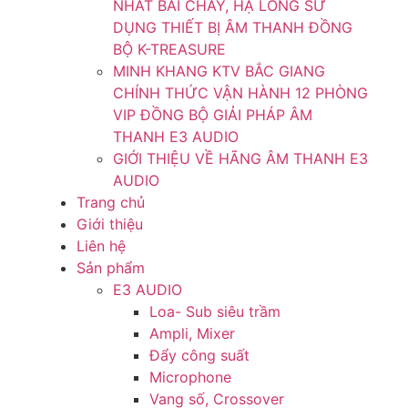
NHẤT BÃI CHÁY, HẠ LONG SỬ
DỤNG THIẾT BỊ ÂM THANH ĐỒNG
BỘ K-TREASURE
MINH KHANG KTV BẮC GIANG
CHÍNH THỨC VẬN HÀNH 12 PHÒNG
VIP ĐỒNG BỘ GIẢI PHÁP ÂM
THANH E3 AUDIO
GIỚI THIỆU VỀ HÃNG ÂM THANH E3
AUDIO
Trang chủ
Giới thiệu
Liên hệ
Sản phẩm
E3 AUDIO
Loa- Sub siêu trầm
Ampli, Mixer
Đẩy công suất
Microphone
Vang số, Crossover