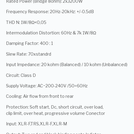
Rated Power (Bridge 8ohm): 2x3200W
Frequency Response: 20Hz-20kHz: +/-0.5dB
THD N: 1W/8Ω<0,05
Intermodulation Distortion: 60Hz & 7k 1W/8Ω
Damping Factor: 400 : 1
Slew Rate: 70xstandrd
Input Impedance: 20 kohm (Balanced) / 10 kohm (Unbalanced)
Circuit: Class D
Supply Voltage: AC~200-240V /50=60Hz
Cooling: Air flow from front to rear
Protection: Soft start, Dc, short circuit, over load,
clip limit, over heat, progressive volume Conector
Input: XLR-F,TRS,XLR-F,XLR-M