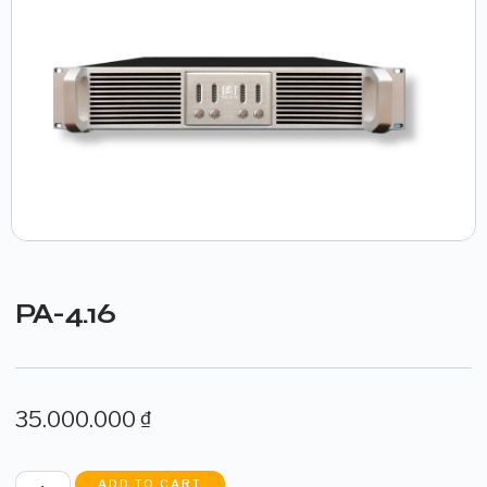
PA-4.16
35.000.000
₫
ADD TO CART