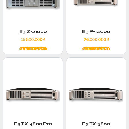
E3 Z-21000
E3 P-14000
15.500.000
₫
26.000.000
₫
ADD TO CART
ADD TO CART
E3 TX-4800 Pro
E3 TX-5800