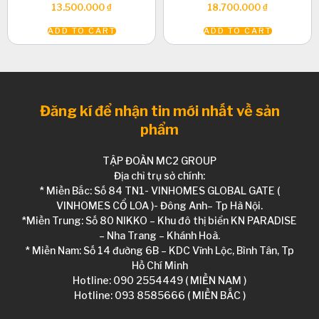
13.500.000
₫
18.700.000
₫
ADD TO CART
ADD TO CART
Đăng kí để nhận tin mới nhất về sản
phẩm
TẬP ĐOÀN MC2 GROUP
Địa chỉ trụ sở chính:
* Miền Bắc: Số 84 TN1- VINHOMES GLOBAL GATE (
VINHOMES CỔ LOA )- Đông Anh– Tp Hà Nội.
*Miền Trung: Số 80 NIKKO – Khu đô thị biển KN PARADISE
– Nha Trang – Khánh Hoà.
* Miền Nam: Số 14 đường 6B – KDC Vĩnh Lộc, Bình Tân, Tp
Hồ Chí Minh
Hotline: 090 2554449 ( MIỀN NAM )
Hotline: 093 8585666 ( MIỀN BẮC )